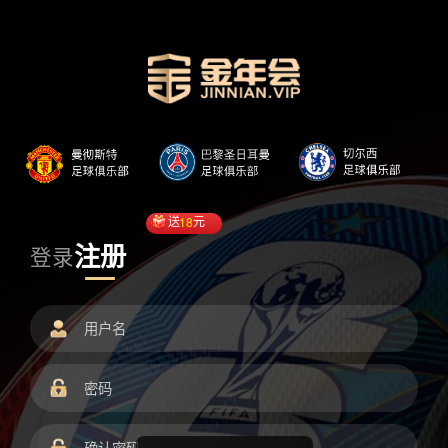
送
18
元
注册
登录