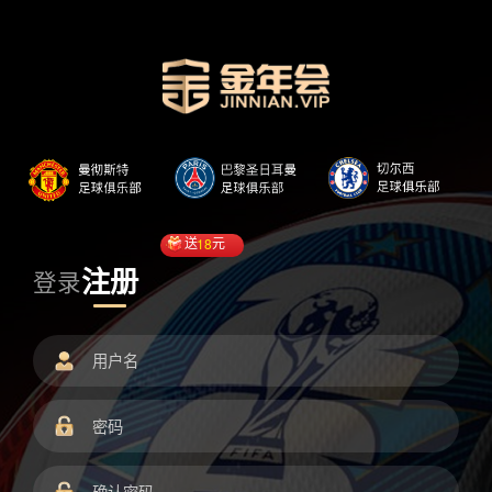
送
18
元
注册
登录