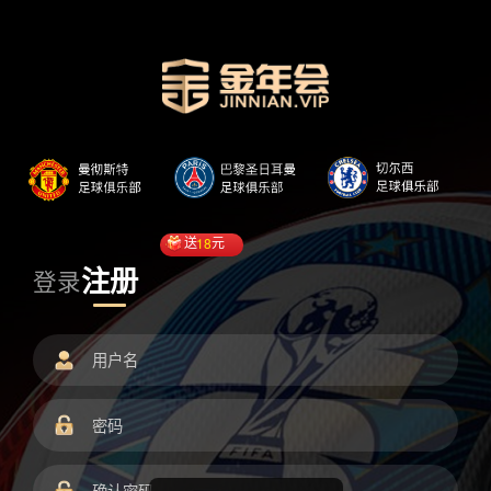
送
18
元
注册
登录