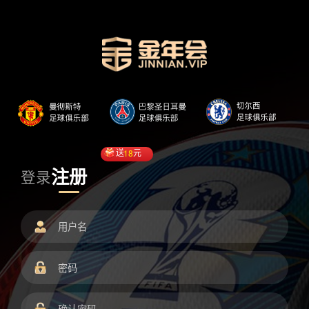
送
18
元
注册
登录