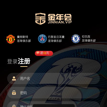
送
18
元
注册
登录