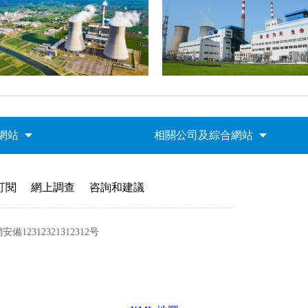
網站
相關公司及綜合網站
訂閱
網上調查
咨詢和建議
備12312321312312号