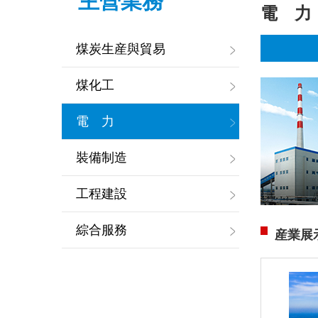
主營業務
電 力
煤炭生産與貿易
煤化工
電 力
裝備制造
工程建設
綜合服務
産業展