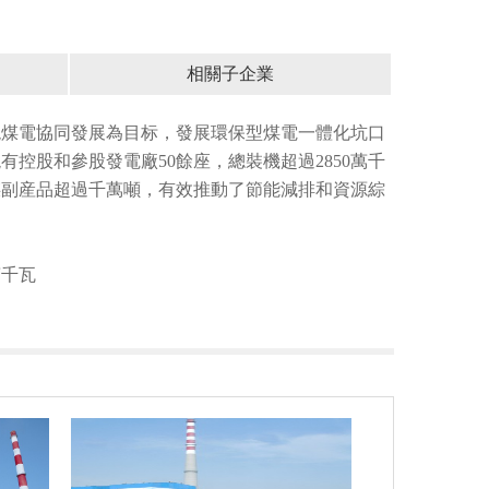
相關子企業
現煤電協同發展為目标，發展環保型煤電一體化坑口
控股和參股發電廠50餘座，總裝機超過2850萬千
煤副産品超過千萬噸，有效推動了節能減排和資源綜
萬千瓦