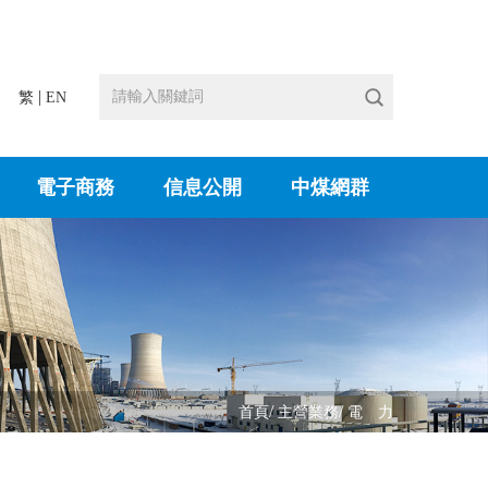
|
繁
EN
電子商務
信息公開
中煤網群
/
/
首頁
主營業務
電 力