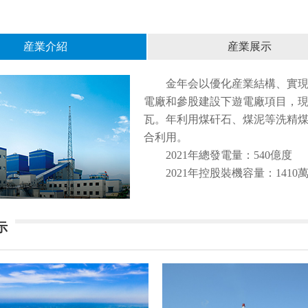
産業介紹
産業展示
金年会以優化産業結構、實
電廠和參股建設下遊電廠項目，現有
瓦。年利用煤矸石、煤泥等洗精
合利用。
2021年總發電量：540億度
2021年控股裝機容量：1410
示